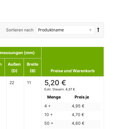
Sortieren nach
messungen (mm)
n
Außen
Breite
(D)
(B)
Preise und Warenkorb
5,20 €
22
11
4,37 €
Menge
Preis je
4 +
4,95 €
10 +
4,70 €
50 +
4,60 €