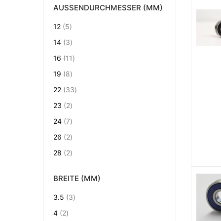
AUSSENDURCHMESSER (MM)
Artikel
12
5
Artikel
14
3
Artikel
16
11
Artikel
19
8
Artikel
22
33
Artikel
23
2
Artikel
24
7
Artikel
26
2
Artikel
28
2
BREITE (MM)
Artikel
3.5
3
Artikel
4
2