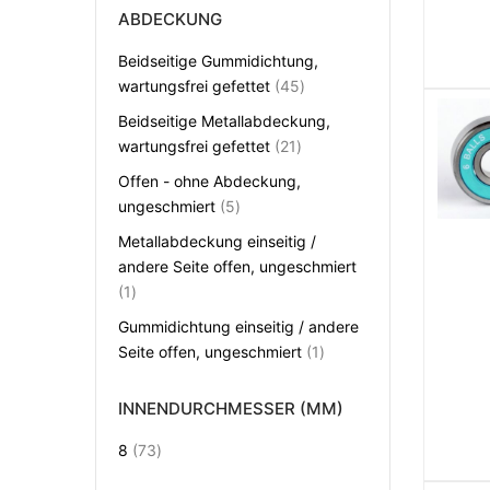
ABDECKUNG
Beidseitige Gummidichtung,
Artikel
wartungsfrei gefettet
45
Beidseitige Metallabdeckung,
Artikel
wartungsfrei gefettet
21
Offen - ohne Abdeckung,
Artikel
ungeschmiert
5
Metallabdeckung einseitig /
andere Seite offen, ungeschmiert
Artikel
1
Gummidichtung einseitig / andere
Artikel
Seite offen, ungeschmiert
1
INNENDURCHMESSER (MM)
Artikel
8
73