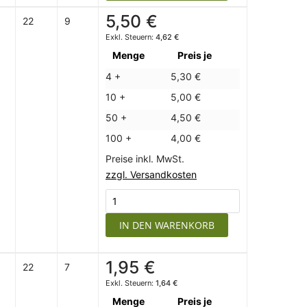
5,50 €
22
9
4,62 €
Menge
Preis je
4 +
5,30 €
10 +
5,00 €
50 +
4,50 €
100 +
4,00 €
Preise inkl. MwSt.
zzgl. Versandkosten
IN DEN WARENKORB
1,95 €
22
7
1,64 €
Menge
Preis je