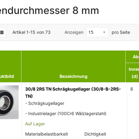
endurchmesser 8 mm
Artikel
1
-
15
von
73
Anzeigen
pro Seite
Ab
Inne
uktbild
Bezeichnung
(d)
30/8 2RS TN Schrägkugellager (30/8-B-2RS-
8
TN)
- Schrägkugellager
- Industrielager (100Cr6 Wälzlagerstahl)
Auf Lager
Materialbelastbarkeit
Dichtigkeit