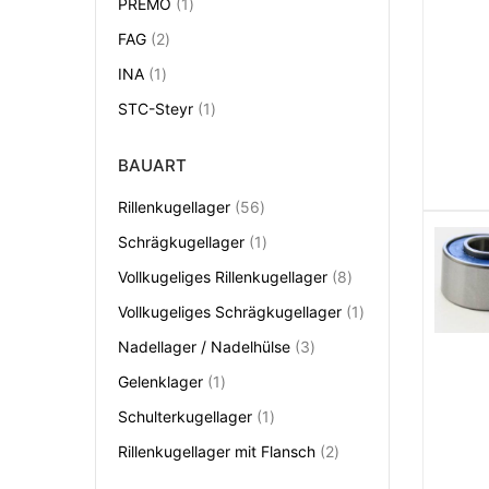
Artikel
PREMO
1
Artikel
FAG
2
Artikel
INA
1
Artikel
STC-Steyr
1
BAUART
Artikel
Rillenkugellager
56
Artikel
Schrägkugellager
1
Artikel
Vollkugeliges Rillenkugellager
8
Artikel
Vollkugeliges Schrägkugellager
1
Artikel
Nadellager / Nadelhülse
3
Artikel
Gelenklager
1
Artikel
Schulterkugellager
1
Artikel
Rillenkugellager mit Flansch
2