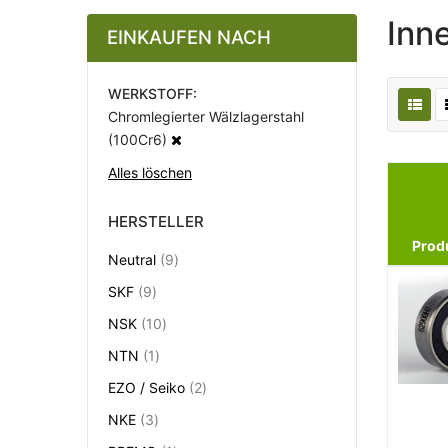
Inn
EINKAUFEN NACH
WERKSTOFF
Chromlegierter Wälzlagerstahl
(100Cr6)
Alles löschen
HERSTELLER
Prod
Artikel
Neutral
9
Artikel
SKF
9
Artikel
NSK
10
Artikel
NTN
1
Artikel
EZO / Seiko
2
Artikel
NKE
3