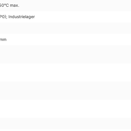
150°C max.
0); Industrielager
8 mm