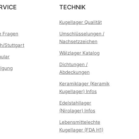
RVICE
TECHNIK
Kugellager Qualität
te Fragen
Umschlüsselungen /
Nachsetzzeichen
h/Stuttgart
Wälzlager Katalog
mular
Dichtungen /
lgung
Abdeckungen
Keramiklager (Keramik
Kugellager) Infos
Edelstahllager
(Nirolager) Infos
Lebensmittelechte
Kugellager (FDA H1)