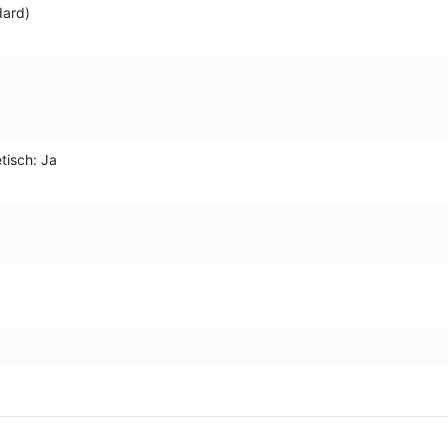
dard)
etisch: Ja