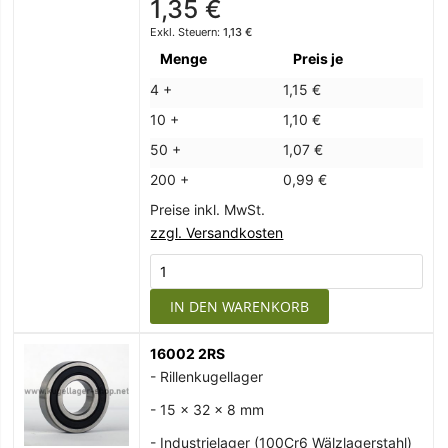
1,35 €
1,13 €
Menge
Preis je
4 +
1,15 €
10 +
1,10 €
50 +
1,07 €
200 +
0,99 €
Preise inkl. MwSt.
zzgl. Versandkosten
IN DEN WARENKORB
16002 2RS
- Rillenkugellager
- 15 x 32 x 8 mm
- Industrielager (100Cr6 Wälzlagerstahl)