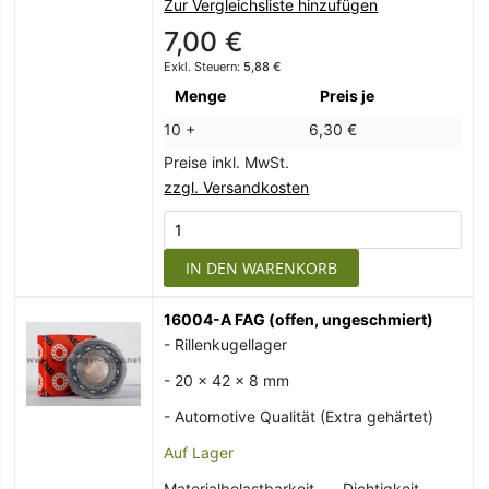
Zur Vergleichsliste hinzufügen
7,00 €
5,88 €
Menge
Preis je
10 +
6,30 €
Preise inkl. MwSt.
zzgl. Versandkosten
IN DEN WARENKORB
16004-A FAG (offen, ungeschmiert)
- Rillenkugellager
- 20 x 42 x 8 mm
- Automotive Qualität (Extra gehärtet)
Auf Lager
Materialbelastbarkeit
Dichtigkeit