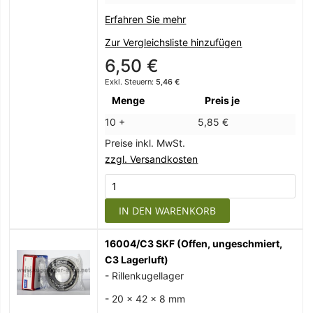
Erfahren Sie mehr
Zur Vergleichsliste hinzufügen
6,50 €
5,46 €
Menge
Preis je
10 +
5,85 €
Preise inkl. MwSt.
zzgl. Versandkosten
IN DEN WARENKORB
16004/C3 SKF (Offen, ungeschmiert,
C3 Lagerluft)
- Rillenkugellager
- 20 x 42 x 8 mm