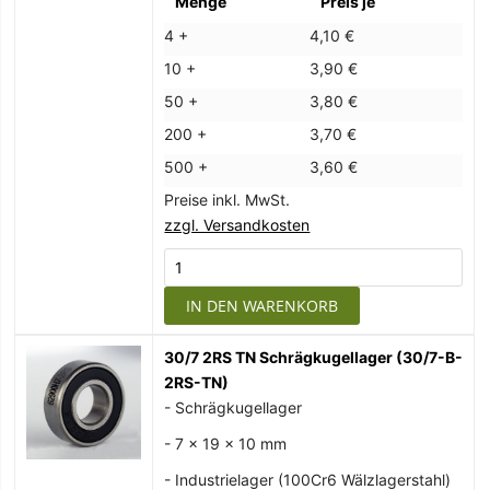
Menge
Preis je
4 +
4,10 €
10 +
3,90 €
50 +
3,80 €
200 +
3,70 €
500 +
3,60 €
Preise inkl. MwSt.
zzgl. Versandkosten
IN DEN WARENKORB
30/7 2RS TN Schrägkugellager (30/7-B-
2RS-TN)
- Schrägkugellager
- 7 x 19 x 10 mm
- Industrielager (100Cr6 Wälzlagerstahl)