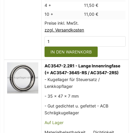
4 +
11,50 €
10 +
11,00 €
Preise inkl. MwSt.
zzgl. Versandkosten
IN DEN WARENKORB
AC3547-2.2R1 - Lange Innenringfase
(= AC3547-3645-RS / AC3547-2RS)
- Kugellager für Steuersatz /
Lenkkopflager
- 35 x 47 x 7 mm
- Gut gedichtet u. gefettet - ACB
Schrägkugellager
Auf Lager
Materialbelastbarkeit
Dichtigkeit