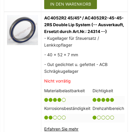
IN DEN WARENKORB
AC4052R2 45/45° / AC4052R2-45-45-
2RS Double Lip System (-- Ausverkauft,
Ersetzt durch Art.Nr.: 24314 --)
- Kugellager für Steuersatz /
Lenkkopflager
- 40 x 52 x 7 mm
- Gut gedichtet u. gefettet - ACB
Schrägkugellager
Nicht vorrätig
Materialbelastbarkeit
Dichtigkeit
Korrosionsbeständigkeit
Drehzahlbereich
Erfahren Sie mehr