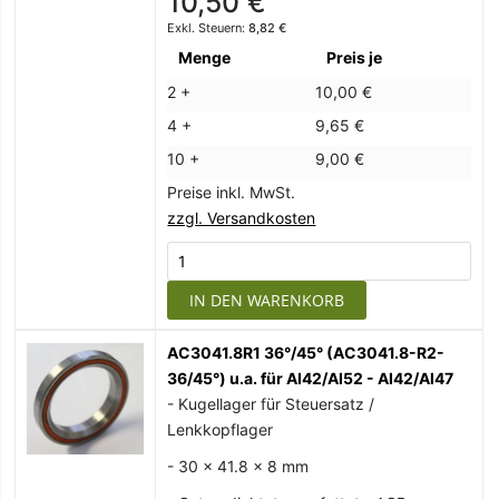
10,50 €
8,82 €
Menge
Preis je
2 +
10,00 €
4 +
9,65 €
10 +
9,00 €
Preise inkl. MwSt.
zzgl. Versandkosten
IN DEN WARENKORB
AC3041.8R1 36°/45° (AC3041.8-R2-
36/45°) u.a. für AI42/AI52 - AI42/AI47
- Kugellager für Steuersatz /
Lenkkopflager
- 30 x 41.8 x 8 mm