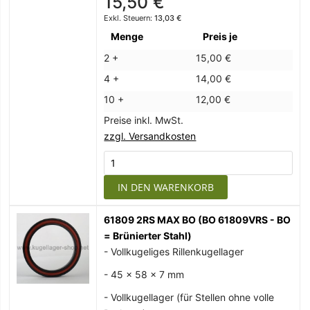
15,50 €
13,03 €
Menge
Preis je
2 +
15,00 €
4 +
14,00 €
10 +
12,00 €
Preise inkl. MwSt.
zzgl. Versandkosten
IN DEN WARENKORB
61809 2RS MAX BO (BO 61809VRS - BO
= Brünierter Stahl)
- Vollkugeliges Rillenkugellager
- 45 x 58 x 7 mm
- Vollkugellager (für Stellen ohne volle