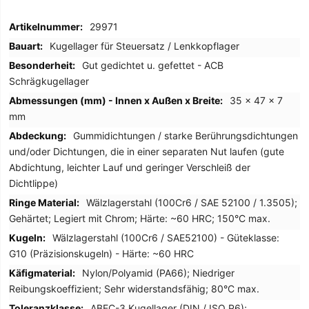
Mehr
29971
Informationen
Kugellager für Steuersatz / Lenkkopflager
Gut gedichtet u. gefettet - ACB
Schrägkugellager
35 x 47 x 7
mm
Gummidichtungen / starke Berührungsdichtungen
und/oder Dichtungen, die in einer separaten Nut laufen (gute
Abdichtung, leichter Lauf und geringer Verschleiß der
Dichtlippe)
Wälzlagerstahl (100Cr6 / SAE 52100 / 1.3505);
Gehärtet; Legiert mit Chrom; Härte: ~60 HRC; 150°C max.
Wälzlagerstahl (100Cr6 / SAE52100) - Güteklasse:
G10 (Präzisionskugeln) - Härte: ~60 HRC
Nylon/Polyamid (PA66); Niedriger
Reibungskoeffizient; Sehr widerstandsfähig; 80°C max.
ABEC-3 Kugellager (DIN / ISO P6);