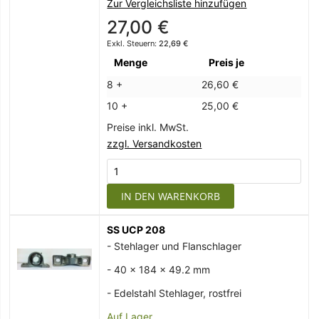
Zur Vergleichsliste hinzufügen
27,00 €
22,69 €
Menge
Preis je
8 +
26,60 €
10 +
25,00 €
Preise inkl. MwSt.
zzgl. Versandkosten
IN DEN WARENKORB
SS UCP 208
- Stehlager und Flanschlager
- 40 x 184 x 49.2 mm
- Edelstahl Stehlager, rostfrei
Auf Lager