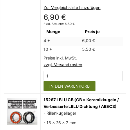
Zur Vergleichsliste hinzufügen
6,90 €
5,80 €
Menge
Preis je
4 +
6,00 €
10 +
5,50 €
Preise inkl. MwSt.
zzgl. Versandkosten
IN DEN WARENKORB
15267 LBLU CB (CB = Keramikkugeln /
Verbesserte LBLU Dichtung / ABEC3)
- Rillenkugellager
- 15 x 26 x 7 mm