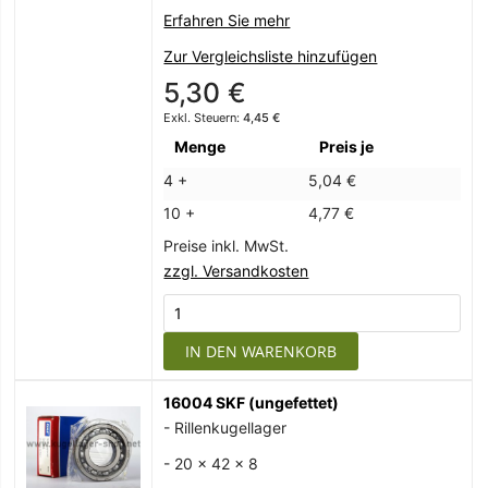
Erfahren Sie mehr
Zur Vergleichsliste hinzufügen
5,30 €
4,45 €
Menge
Preis je
4 +
5,04 €
10 +
4,77 €
Preise inkl. MwSt.
zzgl. Versandkosten
IN DEN WARENKORB
16004 SKF (ungefettet)
- Rillenkugellager
- 20 x 42 x 8