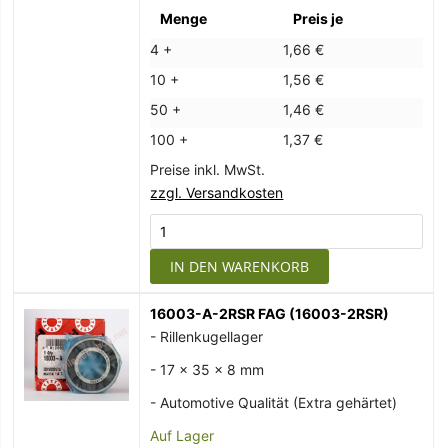
Menge
Preis je
4 +
1,66 €
10 +
1,56 €
50 +
1,46 €
100 +
1,37 €
Preise inkl. MwSt.
zzgl. Versandkosten
IN DEN WARENKORB
16003-A-2RSR FAG (16003-2RSR)
- Rillenkugellager
- 17 x 35 x 8 mm
- Automotive Qualität (Extra gehärtet)
Auf Lager