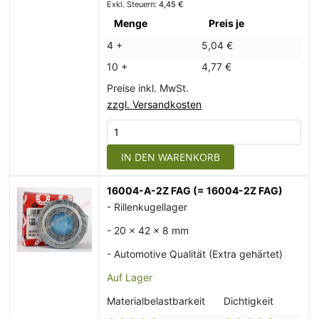
4,45 €
Menge
Preis je
4 +
5,04 €
10 +
4,77 €
Preise inkl. MwSt.
zzgl. Versandkosten
IN DEN WARENKORB
16004-A-2Z FAG (= 16004-2Z FAG)
- Rillenkugellager
- 20 x 42 x 8 mm
- Automotive Qualität (Extra gehärtet)
Auf Lager
Materialbelastbarkeit
Dichtigkeit