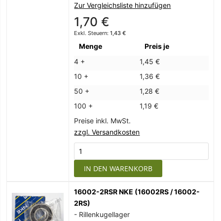
Zur Vergleichsliste hinzufügen
1,70 €
1,43 €
Menge
Preis je
4 +
1,45 €
10 +
1,36 €
50 +
1,28 €
100 +
1,19 €
Preise inkl. MwSt.
zzgl. Versandkosten
IN DEN WARENKORB
16002-2RSR NKE (16002RS / 16002-
2RS)
- Rillenkugellager