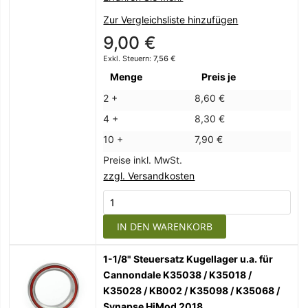
Zur Vergleichsliste hinzufügen
9,00 €
7,56 €
Menge
Preis je
2 +
8,60 €
4 +
8,30 €
10 +
7,90 €
Preise inkl. MwSt.
zzgl. Versandkosten
IN DEN WARENKORB
1-1/8" Steuersatz Kugellager u.a. für
Cannondale K35038 / K35018 /
K35028 / KB002 / K35098 / K35068 /
Synapse HiMod 2018