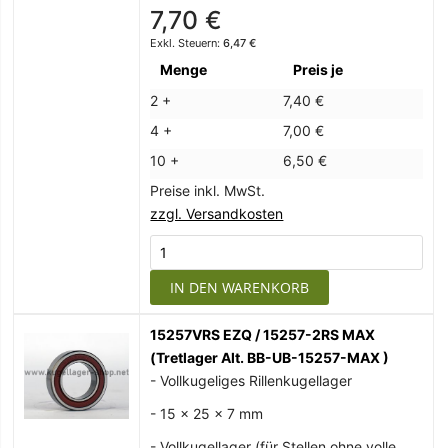
7,70 €
6,47 €
Menge
Preis je
2 +
7,40 €
4 +
7,00 €
10 +
6,50 €
Preise inkl. MwSt.
zzgl. Versandkosten
IN DEN WARENKORB
15257VRS EZQ / 15257-2RS MAX
(Tretlager Alt. BB-UB-15257-MAX )
- Vollkugeliges Rillenkugellager
- 15 x 25 x 7 mm
- Vollkugellager (für Stellen ohne volle