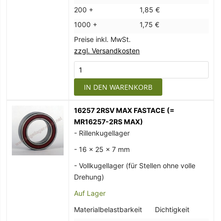
200 +
1,85 €
1000 +
1,75 €
Preise inkl. MwSt.
zzgl. Versandkosten
IN DEN WARENKORB
16257 2RSV MAX FASTACE (=
MR16257-2RS MAX)
- Rillenkugellager
- 16 x 25 x 7 mm
- Vollkugellager (für Stellen ohne volle
Drehung)
Auf Lager
Materialbelastbarkeit
Dichtigkeit