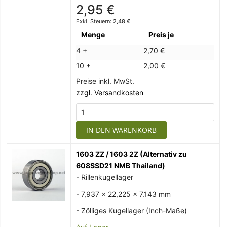
2,95 €
2,48 €
Menge
Preis je
4 +
2,70 €
10 +
2,00 €
Preise inkl. MwSt.
zzgl. Versandkosten
IN DEN WARENKORB
1603 ZZ / 1603 2Z (Alternativ zu
608SSD21 NMB Thailand)
- Rillenkugellager
- 7,937 x 22,225 x 7.143 mm
- Zölliges Kugellager (Inch-Maße)