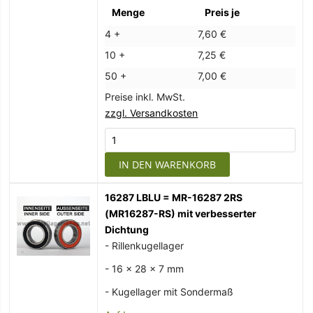
Menge
Preis je
4 +
7,60 €
10 +
7,25 €
50 +
7,00 €
Preise inkl. MwSt.
zzgl. Versandkosten
IN DEN WARENKORB
16287 LBLU = MR-16287 2RS
(MR16287-RS) mit verbesserter
Dichtung
- Rillenkugellager
- 16 x 28 x 7 mm
- Kugellager mit Sondermaß