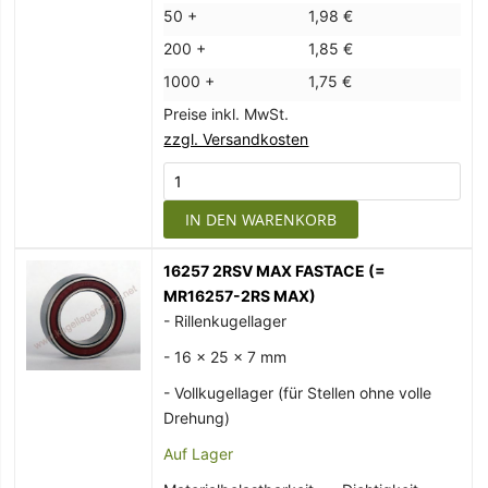
50 +
1,98 €
200 +
1,85 €
1000 +
1,75 €
Preise inkl. MwSt.
zzgl. Versandkosten
IN DEN WARENKORB
16257 2RSV MAX FASTACE (=
MR16257-2RS MAX)
- Rillenkugellager
- 16 x 25 x 7 mm
- Vollkugellager (für Stellen ohne volle
Drehung)
Auf Lager