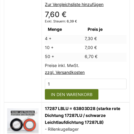
Zur Vergleichsliste hinzufügen
7,60 €
6,39 €
Menge
Preis je
4 +
7,30 €
10 +
7,00 €
50 +
6,70 €
Preise inkl. MwSt.
zzgl. Versandkosten
IN DEN WARENKORB
17287 LBLU = 63803D28 (starke rote
Dichtung 17287LU / schwarze
Leichtlaufdichtung 17287LB)
- Rillenkugellager