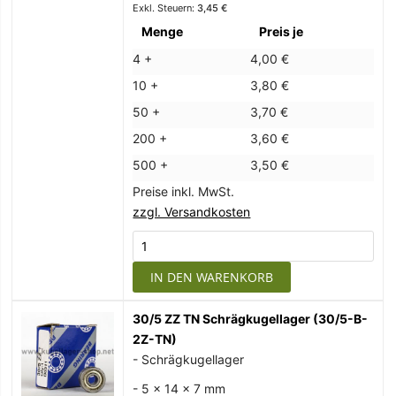
3,45 €
Menge
Preis je
4 +
4,00 €
10 +
3,80 €
50 +
3,70 €
200 +
3,60 €
500 +
3,50 €
Preise inkl. MwSt.
zzgl. Versandkosten
IN DEN WARENKORB
30/5 ZZ TN Schrägkugellager (30/5-B-
2Z-TN)
- Schrägkugellager
- 5 x 14 x 7 mm