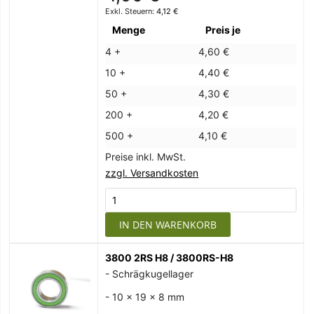
4,12 €
Menge
Preis je
4 +
4,60 €
10 +
4,40 €
50 +
4,30 €
200 +
4,20 €
500 +
4,10 €
Preise inkl. MwSt.
zzgl. Versandkosten
IN DEN WARENKORB
3800 2RS H8 / 3800RS-H8
- Schrägkugellager
- 10 x 19 x 8 mm