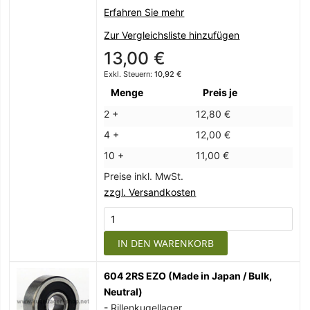
Erfahren Sie mehr
Zur Vergleichsliste hinzufügen
13,00 €
10,92 €
Menge
Preis je
2 +
12,80 €
4 +
12,00 €
10 +
11,00 €
Preise inkl. MwSt.
zzgl. Versandkosten
IN DEN WARENKORB
604 2RS EZO (Made in Japan / Bulk,
Neutral)
- Rillenkugellager