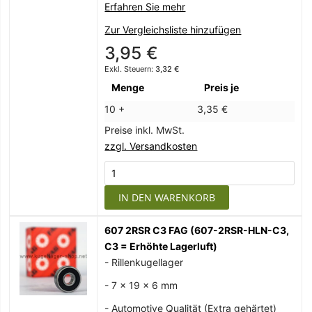
Erfahren Sie mehr
Zur Vergleichsliste hinzufügen
3,95 €
3,32 €
Menge
Preis je
10 +
3,35 €
Preise inkl. MwSt.
zzgl. Versandkosten
IN DEN WARENKORB
607 2RSR C3 FAG (607-2RSR-HLN-C3,
C3 = Erhöhte Lagerluft)
- Rillenkugellager
- 7 x 19 x 6 mm
- Automotive Qualität (Extra gehärtet)