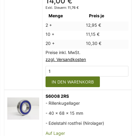
14,00 €
11,76 €
Menge
Preis je
2 +
12,95 €
10 +
11,15 €
20 +
10,30 €
Preise inkl. MwSt.
zzgl. Versandkosten
IN DEN WARENKORB
S6008 2RS
- Rillenkugellager
- 40 x 68 x 15 mm
- Edelstahl rostfrei (Nirolager)
Auf Lager