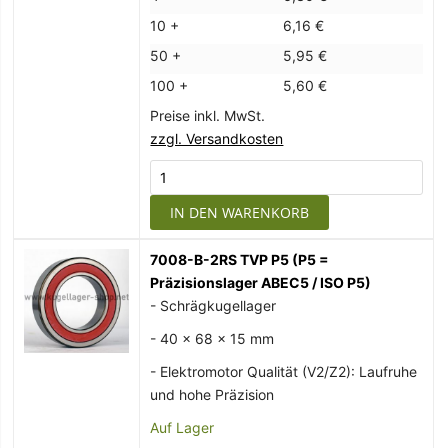
10 +
6,16 €
50 +
5,95 €
100 +
5,60 €
Preise inkl. MwSt.
zzgl. Versandkosten
IN DEN WARENKORB
7008-B-2RS TVP P5 (P5 =
Präzisionslager ABEC5 / ISO P5)
- Schrägkugellager
- 40 x 68 x 15 mm
- Elektromotor Qualität (V2/Z2): Laufruhe
und hohe Präzision
Auf Lager