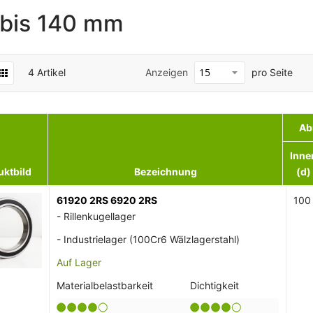
 bis 140 mm
4
Artikel
Anzeigen
pro Seite
Ab
Inne
uktbild
Bezeichnung
(d)
61920 2RS 6920 2RS
100
- Rillenkugellager
- Industrielager (100Cr6 Wälzlagerstahl)
Auf Lager
Materialbelastbarkeit
Dichtigkeit