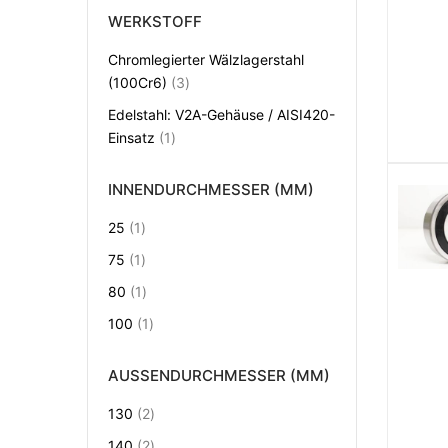
WERKSTOFF
Chromlegierter Wälzlagerstahl
Artikel
(100Cr6)
3
Edelstahl: V2A-Gehäuse / AISI420-
Artikel
Einsatz
1
INNENDURCHMESSER (MM)
Artikel
25
1
Artikel
75
1
Artikel
80
1
Artikel
100
1
AUSSENDURCHMESSER (MM)
Artikel
130
2
Artikel
140
2