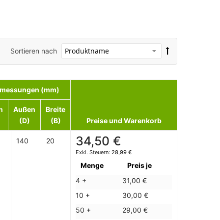
Sortieren nach
messungen (mm)
n
Außen
Breite
(D)
(B)
Preise und Warenkorb
34,50 €
140
20
28,99 €
Menge
Preis je
4 +
31,00 €
10 +
30,00 €
50 +
29,00 €