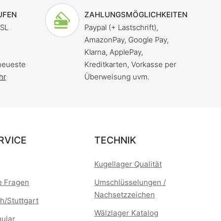
UFEN
ZAHLUNGSMÖGLICHKEITEN
SSL
Paypal (+ Lastschrift),
AmazonPay, Google Pay,
Klarna, ApplePay,
neueste
Kreditkarten, Vorkasse per
hr
Überweisung uvm.
RVICE
TECHNIK
Kugellager Qualität
te Fragen
Umschlüsselungen /
Nachsetzzeichen
h/Stuttgart
Wälzlager Katalog
mular