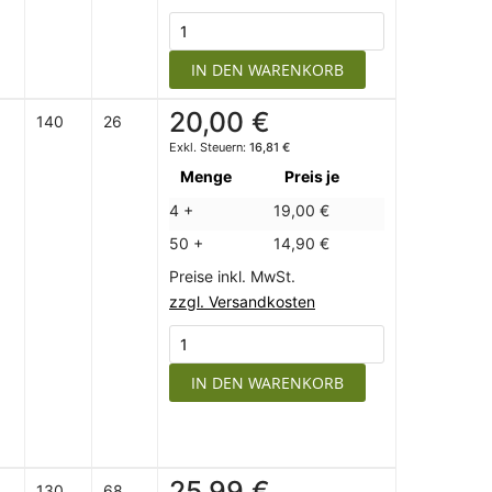
IN DEN WARENKORB
20,00 €
140
26
16,81 €
Menge
Preis je
4 +
19,00 €
50 +
14,90 €
Preise inkl. MwSt.
zzgl. Versandkosten
IN DEN WARENKORB
25,99 €
130
68