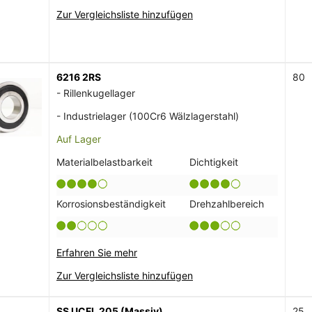
Zur Vergleichsliste hinzufügen
6216 2RS
80
- Rillenkugellager
- Industrielager (100Cr6 Wälzlagerstahl)
Auf Lager
Materialbelastbarkeit
Dichtigkeit
Korrosionsbeständigkeit
Drehzahlbereich
Erfahren Sie mehr
Zur Vergleichsliste hinzufügen
SS UCFL 205 (Massiv)
25