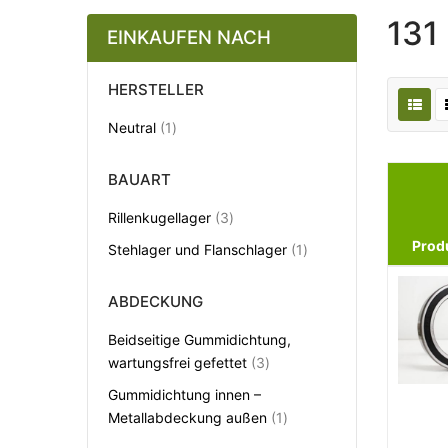
131
EINKAUFEN NACH
HERSTELLER
Artikel
Neutral
1
BAUART
Artikel
Rillenkugellager
3
Prod
Artikel
Stehlager und Flanschlager
1
ABDECKUNG
Beidseitige Gummidichtung,
Artikel
wartungsfrei gefettet
3
Gummidichtung innen –
Artikel
Metallabdeckung außen
1