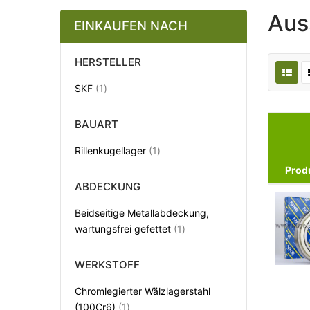
Aus
EINKAUFEN NACH
HERSTELLER
Artikel
SKF
1
BAUART
Artikel
Rillenkugellager
1
Prod
ABDECKUNG
Beidseitige Metallabdeckung,
Artikel
wartungsfrei gefettet
1
WERKSTOFF
Chromlegierter Wälzlagerstahl
Artikel
(100Cr6)
1