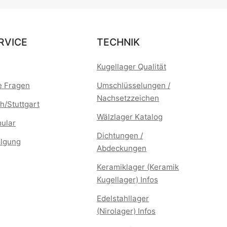
RVICE
TECHNIK
Kugellager Qualität
te Fragen
Umschlüsselungen /
Nachsetzzeichen
h/Stuttgart
Wälzlager Katalog
mular
Dichtungen /
lgung
Abdeckungen
Keramiklager (Keramik
Kugellager) Infos
Edelstahllager
(Nirolager) Infos