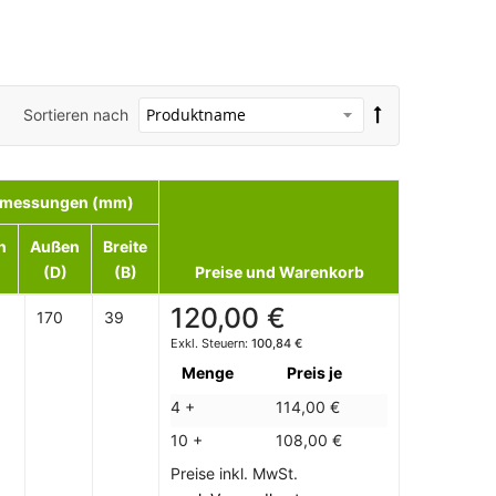
Sortieren nach
messungen (mm)
n
Außen
Breite
(D)
(B)
Preise und Warenkorb
120,00 €
170
39
100,84 €
Menge
Preis je
4 +
114,00 €
10 +
108,00 €
Preise inkl. MwSt.