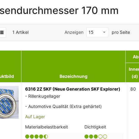
sendurchmesser 170 mm
1
Artikel
Anzeigen
pro Seite
Ab
Inne
uktbild
Bezeichnung
(d)
6316 2Z SKF (Neue Generation SKF Explorer)
80
- Rillenkugellager
- Automotive Qualität (Extra gehärtet)
Auf Lager
Materialbelastbarkeit
Dichtigkeit