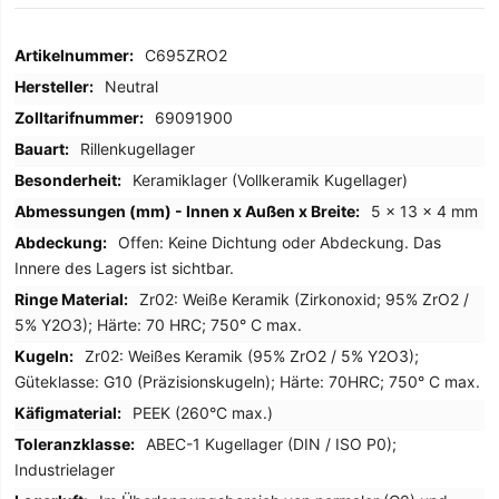
Mehr
C695ZRO2
Informationen
Neutral
69091900
Rillenkugellager
Keramiklager (Vollkeramik Kugellager)
5 x 13 x 4 mm
Offen: Keine Dichtung oder Abdeckung. Das
Innere des Lagers ist sichtbar.
Zr02: Weiße Keramik (Zirkonoxid; 95% ZrO2 /
5% Y2O3); Härte: 70 HRC; 750° C max.
Zr02: Weißes Keramik (95% ZrO2 / 5% Y2O3);
Güteklasse: G10 (Präzisionskugeln); Härte: 70HRC; 750° C max.
PEEK (260°C max.)
ABEC-1 Kugellager (DIN / ISO P0);
Industrielager