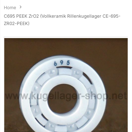
Home
C695 PEEK ZrO2 (Vollkeramik Rillenkugellager CE-695-
ZR02-PEEK)