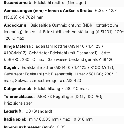
Edelstahl rostfrei (Nirolager)
6.35 x 12.7
(13.89) x 4.7624 mm
Beidseitige Gummidichtung (NBR; Kontakt zum
Innenring); Innen mit Edelstahlblech-Verstärkung (AISI201); 100-
120°C max.
Edelstahl rostfrei (AISI440 / 1.4125 /
X10CrMo17); Gehärteter Edelstahl (mit Eisenanteil) Härte:
≥58HRC; 230° C max., Salzwasserbeständiger als AISI420
Edelstahl rostfrei (AISI440 / 1.4125 / X10CrMo17);
Gehärteter Edelstahl (mit Eisenanteil) Härte: ≥58HRC; 230° C
max., Salzwasserbeständiger als AISI420
Edelstahlkäfig - 230 ° C max.
ABEC-3 Kugellager (DIN / ISO P6);
Präzisionslager
C0 (Standard)
min.: 0.003 mm / max.: 0.018 mm
6.35