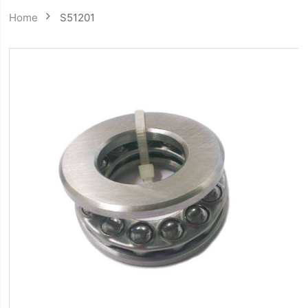
Home
S51201