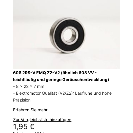
S
608 2RS-V EMQ Z2-V2 (ähnlich 608 VV -
- 
leichtläufig und geringe Geräuschentwicklung)
- 
- 8 x 22 x 7 mm
Er
- Elektromotor Qualität (V2/Z2): Laufruhe und hohe
Präzision
Zu
2
Erfahren Sie mehr
Zur Vergleichsliste hinzufügen
1,95 €