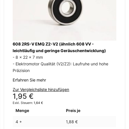
S
608 2RS-V EMQ Z2-V2 (ähnlich 608 VV -
- 
leichtläufig und geringe Geräuschentwicklung)
- 
- 8 x 22 x 7 mm
Er
- Elektromotor Qualität (V2/Z2): Laufruhe und hohe
Präzision
Zu
2
Erfahren Sie mehr
Zur Vergleichsliste hinzufügen
1,95 €
1,64 €
Menge
Preis je
4 +
1,88 €