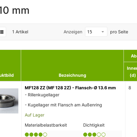
 10 mm
1
Artikel
Anzeigen
pro Seite
Ab
Inne
uktbild
Bezeichnung
(d)
MF128 ZZ (MF 128 2Z) - Flansch-Ø 13.6 mm
8
- Rillenkugellager
- Kugellager mit Flansch am Außenring
Auf Lager
Materialbelastbarkeit
Dichtigkeit