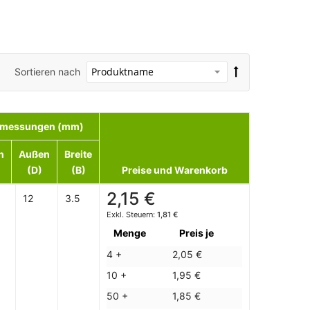
Sortieren nach
messungen (mm)
n
Außen
Breite
(D)
(B)
Preise und Warenkorb
2,15 €
12
3.5
1,81 €
Menge
Preis je
4 +
2,05 €
10 +
1,95 €
50 +
1,85 €