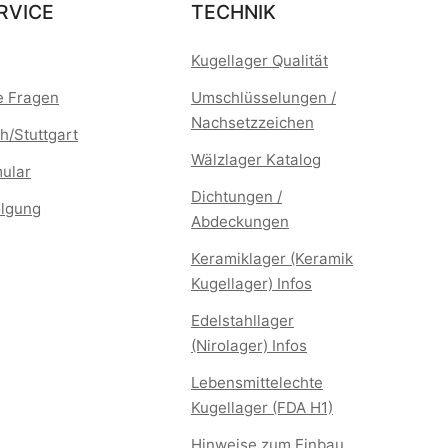
RVICE
TECHNIK
Kugellager Qualität
te Fragen
Umschlüsselungen /
Nachsetzzeichen
h/Stuttgart
Wälzlager Katalog
mular
Dichtungen /
lgung
Abdeckungen
Keramiklager (Keramik
Kugellager) Infos
Edelstahllager
(Nirolager) Infos
Lebensmittelechte
Kugellager (FDA H1)
Hinweise zum Einbau