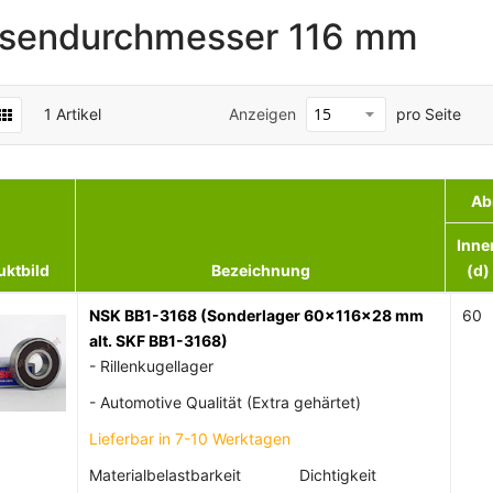
sendurchmesser 116 mm
1
Artikel
Anzeigen
pro Seite
Ab
Inne
uktbild
Bezeichnung
(d)
NSK BB1-3168 (Sonderlager 60x116x28 mm
60
alt. SKF BB1-3168)
- Rillenkugellager
- Automotive Qualität (Extra gehärtet)
Lieferbar in 7-10 Werktagen
Materialbelastbarkeit
Dichtigkeit