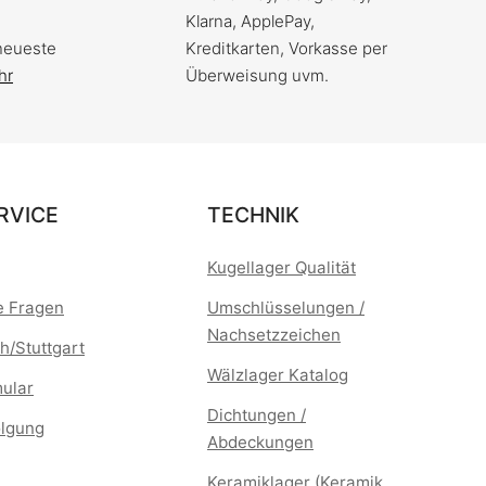
Klarna, ApplePay,
neueste
Kreditkarten, Vorkasse per
hr
Überweisung uvm.
RVICE
TECHNIK
Kugellager Qualität
te Fragen
Umschlüsselungen /
Nachsetzzeichen
h/Stuttgart
Wälzlager Katalog
mular
Dichtungen /
lgung
Abdeckungen
Keramiklager (Keramik