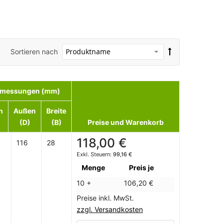
Sortieren nach
messungen (mm)
n
Außen
Breite
(D)
(B)
Preise und Warenkorb
118,00 €
116
28
99,16 €
Menge
Preis je
10 +
106,20 €
Preise inkl. MwSt.
zzgl. Versandkosten