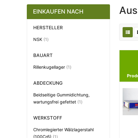
Aus
EINKAUFEN NACH
HERSTELLER
Artikel
NSK
1
BAUART
Artikel
Rillenkugellager
1
Prod
ABDECKUNG
Beidseitige Gummidichtung,
Artikel
wartungsfrei gefettet
1
WERKSTOFF
Chromlegierter Wälzlagerstahl
Artikel
(100Cr6)
1