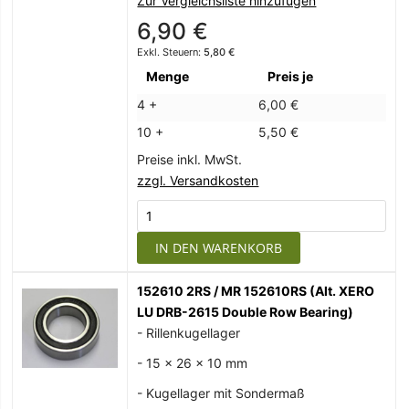
Zur Vergleichsliste hinzufügen
6,90 €
5,80 €
Menge
Preis je
4 +
6,00 €
10 +
5,50 €
Preise inkl. MwSt.
zzgl. Versandkosten
IN DEN WARENKORB
152610 2RS / MR 152610RS (Alt. XERO
LU DRB-2615 Double Row Bearing)
- Rillenkugellager
- 15 x 26 x 10 mm
- Kugellager mit Sondermaß