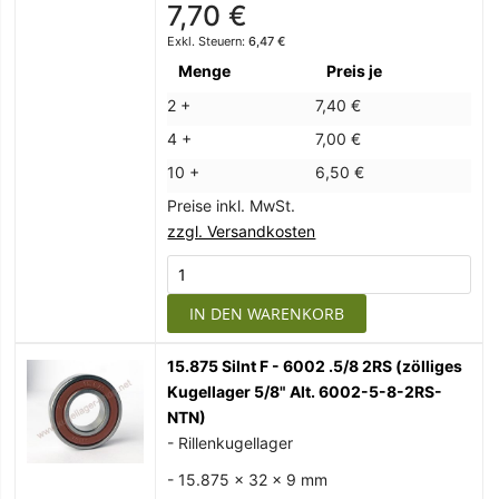
7,70 €
6,47 €
Menge
Preis je
2 +
7,40 €
4 +
7,00 €
10 +
6,50 €
Preise inkl. MwSt.
zzgl. Versandkosten
IN DEN WARENKORB
15.875 Silnt F - 6002 .5/8 2RS (zölliges
Kugellager 5/8" Alt. 6002-5-8-2RS-
NTN)
- Rillenkugellager
- 15.875 x 32 x 9 mm