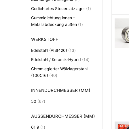
Artikel
Gedichtetes Steuersatzlager
1
Gummidichtung innen –
Artikel
Metallabdeckung außen
1
WERKSTOFF
Artikel
Edelstahl (AISI420)
13
Artikel
Edelstahl / Keramik-Hybrid
14
Chromlegierter Wälzlagerstahl
Artikel
(100Cr6)
40
INNENDURCHMESSER (MM)
Artikel
50
67
AUSSENDURCHMESSER (MM)
Artikel
61.9
1