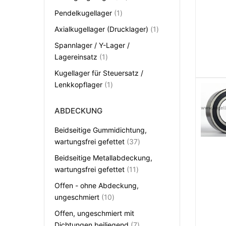
Artikel
Pendelkugellager
1
Artikel
Axialkugellager (Drucklager)
1
Spannlager / Y-Lager /
Artikel
Lagereinsatz
1
Kugellager für Steuersatz /
Artikel
Lenkkopflager
1
ABDECKUNG
Beidseitige Gummidichtung,
Artikel
wartungsfrei gefettet
37
Beidseitige Metallabdeckung,
Artikel
wartungsfrei gefettet
11
Offen - ohne Abdeckung,
Artikel
ungeschmiert
10
Offen, ungeschmiert mit
Artikel
Dichtungen beiliegend
7