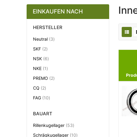
Inn
EINKAUFEN NACH
HERSTELLER
Artikel
Neutral
3
Artikel
SKF
2
Artikel
NSK
6
Artikel
NKE
1
Prod
Artikel
PREMO
2
Artikel
CQ
2
Artikel
FAG
10
BAUART
Artikel
Rillenkugellager
53
Artikel
Schrägkugellager
10