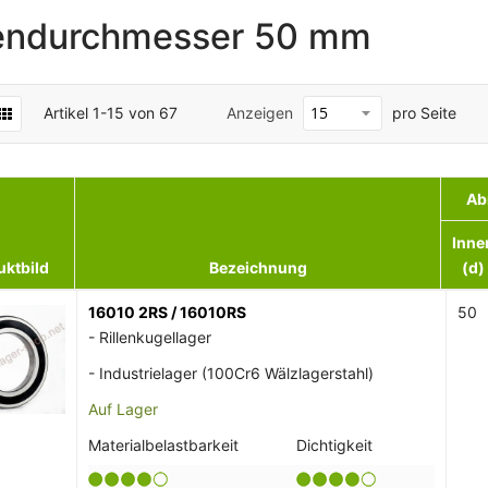
endurchmesser 50 mm
Artikel
1
-
15
von
67
Anzeigen
pro Seite
Ab
Inne
uktbild
Bezeichnung
(d)
16010 2RS / 16010RS
50
- Rillenkugellager
- Industrielager (100Cr6 Wälzlagerstahl)
Auf Lager
Materialbelastbarkeit
Dichtigkeit