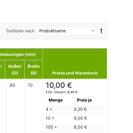
Sortieren nach
messungen (mm)
n
Außen
Breite
(D)
(B)
Preise und Warenkorb
10,00 €
80
10
8,40 €
Menge
Preis je
4 +
9,20 €
10 +
9,00 €
100 +
8,50 €