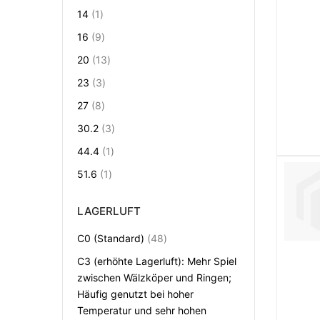
Artikel
14
1
Artikel
16
9
Artikel
20
13
Artikel
23
3
Artikel
27
8
Artikel
30.2
3
Artikel
44.4
1
Artikel
51.6
1
LAGERLUFT
Artikel
C0 (Standard)
48
C3 (erhöhte Lagerluft): Mehr Spiel
zwischen Wälzköper und Ringen;
Häufig genutzt bei hoher
Temperatur und sehr hohen