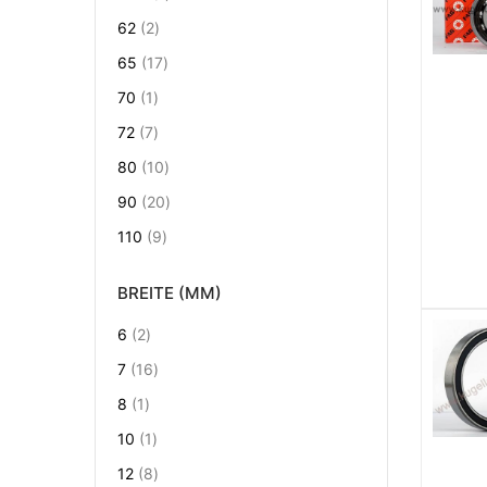
Artikel
62
2
Artikel
65
17
Artikel
70
1
Artikel
72
7
Artikel
80
10
Artikel
90
20
Artikel
110
9
BREITE (MM)
Artikel
6
2
Artikel
7
16
Artikel
8
1
Artikel
10
1
Artikel
12
8