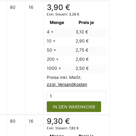
3,90 €
80
16
3,28 €
Menge
Preis je
4 +
3,10 €
10 +
2,90 €
50 +
2,75 €
200 +
2,60 €
1000 +
2,50 €
Preise inkl. MwSt.
zzgl. Versandkosten
IN DEN WARENKORB
9,30 €
80
16
7,82 €