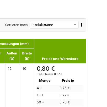
Sortieren nach
messungen (mm)
n
Außen
Breite
(D)
(B)
Preise und Warenkorb
0,80 €
12
10
0,67 €
Menge
Preis je
4 +
0,76 €
10 +
0,72 €
50 +
0,70 €