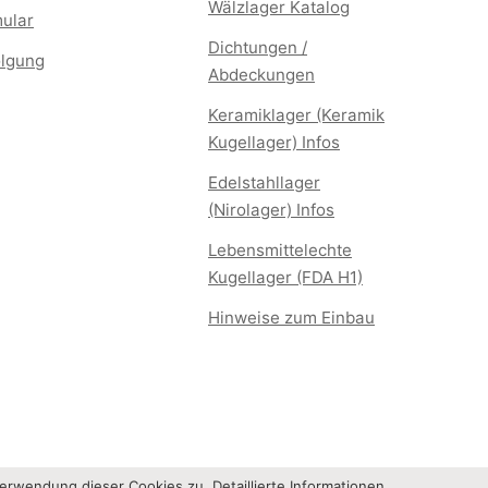
Wälzlager Katalog
mular
Dichtungen /
lgung
Abdeckungen
Keramiklager (Keramik
Kugellager) Infos
Edelstahllager
(Nirolager) Infos
Lebensmittelechte
Kugellager (FDA H1)
Hinweise zum Einbau
Verwendung dieser Cookies zu. Detaillierte Informationen