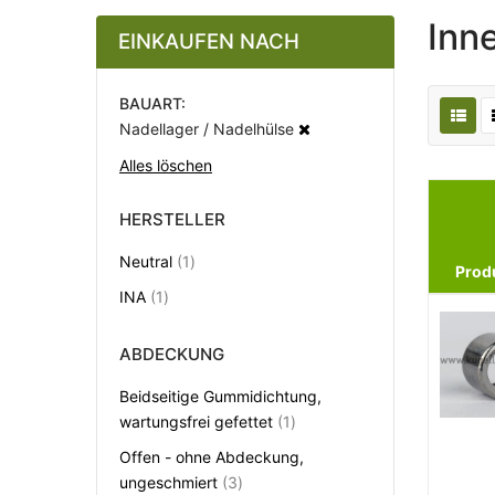
Inn
EINKAUFEN NACH
BAUART
Nadellager / Nadelhülse
Alles löschen
HERSTELLER
Artikel
Neutral
1
Prod
Artikel
INA
1
ABDECKUNG
Beidseitige Gummidichtung,
Artikel
wartungsfrei gefettet
1
Offen - ohne Abdeckung,
Artikel
ungeschmiert
3