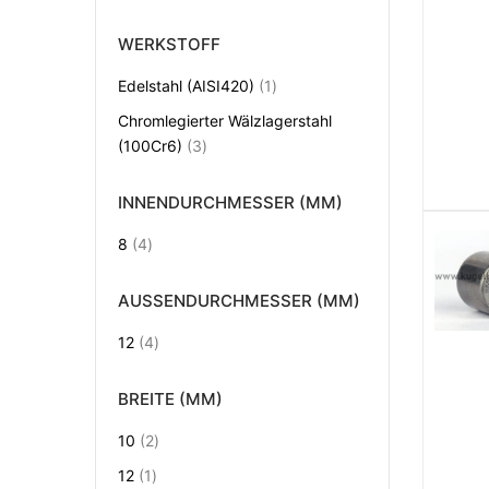
WERKSTOFF
Artikel
Edelstahl (AISI420)
1
Chromlegierter Wälzlagerstahl
Artikel
(100Cr6)
3
INNENDURCHMESSER (MM)
Artikel
8
4
AUSSENDURCHMESSER (MM)
Artikel
12
4
BREITE (MM)
Artikel
10
2
Artikel
12
1