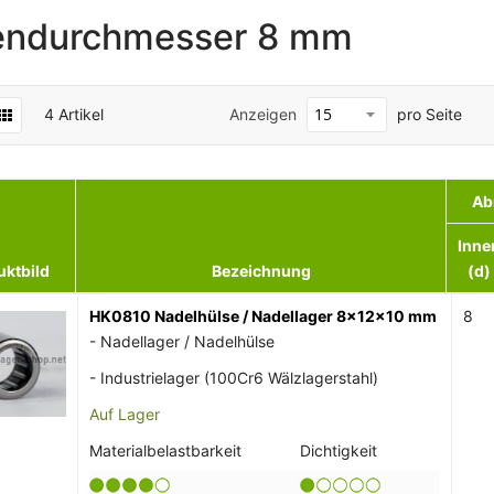
endurchmesser 8 mm
4
Artikel
Anzeigen
pro Seite
Ab
Inne
uktbild
Bezeichnung
(d)
HK0810 Nadelhülse / Nadellager 8x12x10 mm
8
- Nadellager / Nadelhülse
- Industrielager (100Cr6 Wälzlagerstahl)
Auf Lager
Materialbelastbarkeit
Dichtigkeit