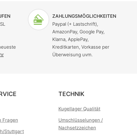
UFEN
ZAHLUNGSMÖGLICHKEITEN
SSL
Paypal (+ Lastschrift),
AmazonPay, Google Pay,
Klarna, ApplePay,
neueste
Kreditkarten, Vorkasse per
hr
Überweisung uvm.
RVICE
TECHNIK
Kugellager Qualität
te Fragen
Umschlüsselungen /
Nachsetzzeichen
h/Stuttgart