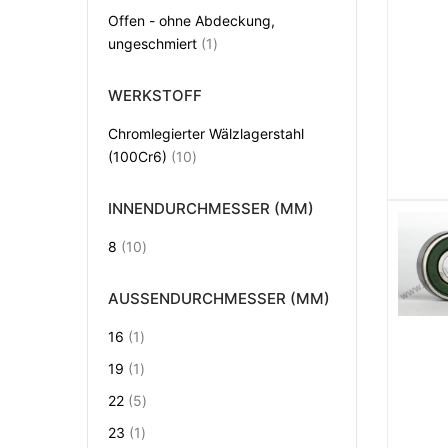
Offen - ohne Abdeckung,
Artikel
ungeschmiert
1
WERKSTOFF
Chromlegierter Wälzlagerstahl
Artikel
(100Cr6)
10
INNENDURCHMESSER (MM)
Artikel
8
10
AUSSENDURCHMESSER (MM)
Artikel
16
1
Artikel
19
1
Artikel
22
5
Artikel
23
1