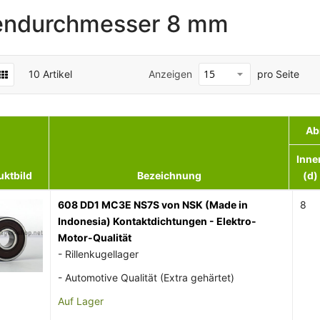
endurchmesser 8 mm
10
Artikel
Anzeigen
pro Seite
Ab
Inne
uktbild
Bezeichnung
(d)
608 DD1 MC3E NS7S von NSK (Made in
8
Indonesia) Kontaktdichtungen - Elektro-
Motor-Qualität
- Rillenkugellager
- Automotive Qualität (Extra gehärtet)
Auf Lager