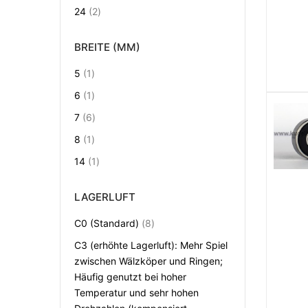
Artikel
24
2
BREITE (MM)
Artikel
5
1
Artikel
6
1
Artikel
7
6
Artikel
8
1
Artikel
14
1
LAGERLUFT
Artikel
C0 (Standard)
8
C3 (erhöhte Lagerluft): Mehr Spiel
zwischen Wälzköper und Ringen;
Häufig genutzt bei hoher
Temperatur und sehr hohen