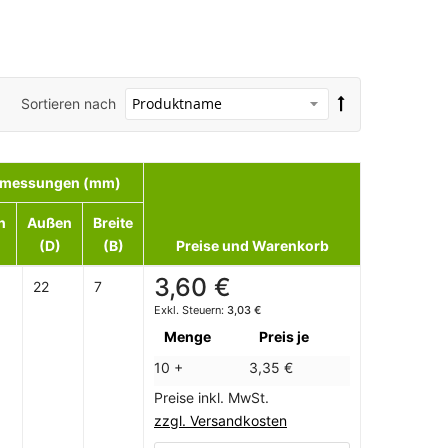
Sortieren nach
messungen (mm)
n
Außen
Breite
(D)
(B)
Preise und Warenkorb
3,60 €
22
7
3,03 €
Menge
Preis je
10 +
3,35 €
Preise inkl. MwSt.
zzgl. Versandkosten