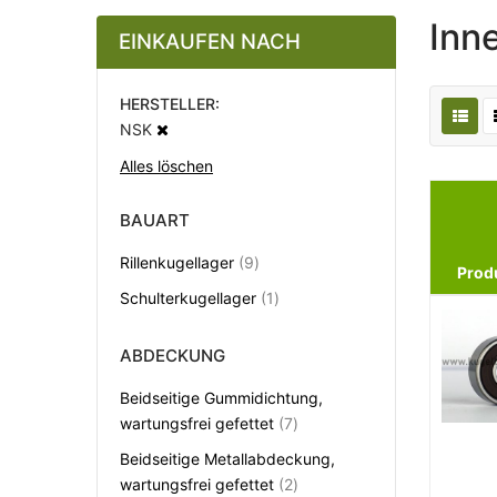
Inn
EINKAUFEN NACH
HERSTELLER
NSK
Alles löschen
BAUART
Artikel
Rillenkugellager
9
Prod
Artikel
Schulterkugellager
1
ABDECKUNG
Beidseitige Gummidichtung,
Artikel
wartungsfrei gefettet
7
Beidseitige Metallabdeckung,
Artikel
wartungsfrei gefettet
2