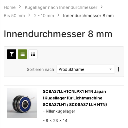
Home
Kugellager nach Innendurchmesser
Bis 50 mm
2 - 10 mm
Innendurchmesser 8 mm
Innendurchmesser 8 mm
Sortieren nach
SC8A37LLH1CNLPX1 NTN Japan
(Kugellager für Lichtmaschine
SC8A37LH1 / SC08A37 LLH NTN)
- Rillenkugellager
- 8 x 23 x 14