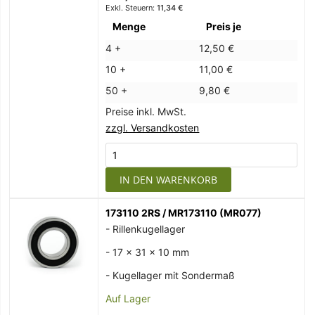
11,34 €
Menge
Preis je
4 +
12,50 €
10 +
11,00 €
50 +
9,80 €
Preise inkl. MwSt.
zzgl. Versandkosten
IN DEN WARENKORB
173110 2RS / MR173110 (MR077)
- Rillenkugellager
- 17 x 31 x 10 mm
- Kugellager mit Sondermaß
Auf Lager