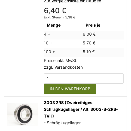
Zur Vergleichsliste hinzufügen
6,40 €
5,38 €
Menge
Preis je
4 +
6,00 €
10 +
5,70 €
100 +
5,10 €
Preise inkl. MwSt.
zzgl. Versandkosten
IN DEN WARENKORB
3003 2RS (Zweireihiges
Schrägkugellager / Alt. 3003-B-2RS-
TVH)
- Schrägkugellager