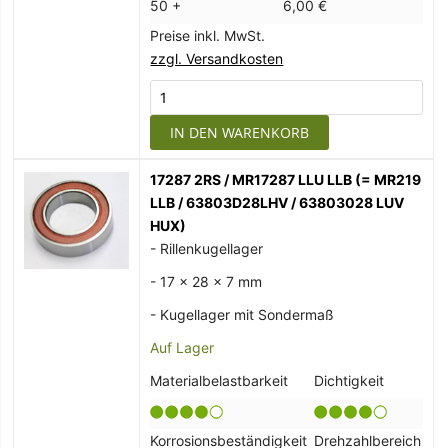
50 +
6,00 €
Preise inkl. MwSt.
zzgl. Versandkosten
IN DEN WARENKORB
17287 2RS / MR17287 LLU LLB (= MR219
LLB / 63803D28LHV / 63803028 LUV
HUX)
- Rillenkugellager
- 17 x 28 x 7 mm
- Kugellager mit Sondermaß
Auf Lager
Materialbelastbarkeit
Dichtigkeit
Korrosionsbeständigkeit
Drehzahlbereich