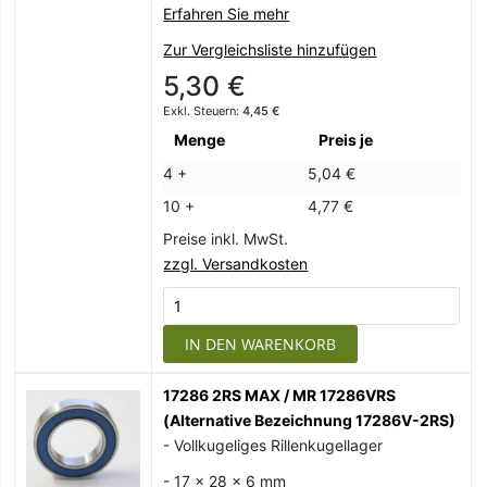
Erfahren Sie mehr
Zur Vergleichsliste hinzufügen
5,30 €
4,45 €
Menge
Preis je
4 +
5,04 €
10 +
4,77 €
Preise inkl. MwSt.
zzgl. Versandkosten
IN DEN WARENKORB
17286 2RS MAX / MR 17286VRS
(Alternative Bezeichnung 17286V-2RS)
- Vollkugeliges Rillenkugellager
- 17 x 28 x 6 mm