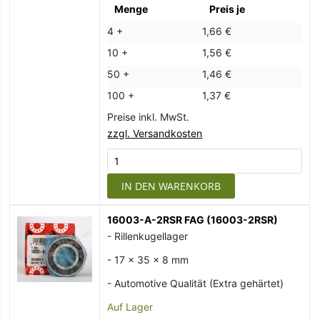
Menge
Preis je
4 +
1,66 €
10 +
1,56 €
50 +
1,46 €
100 +
1,37 €
Preise inkl. MwSt.
zzgl. Versandkosten
IN DEN WARENKORB
16003-A-2RSR FAG (16003-2RSR)
- Rillenkugellager
- 17 x 35 x 8 mm
- Automotive Qualität (Extra gehärtet)
Auf Lager