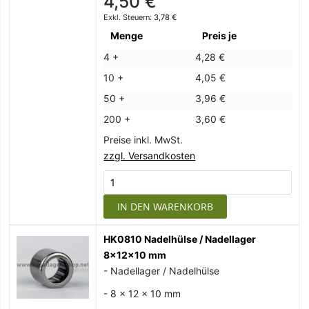
4,50 €
3,78 €
Menge
Preis je
4 +
4,28 €
10 +
4,05 €
50 +
3,96 €
200 +
3,60 €
Preise inkl. MwSt.
zzgl. Versandkosten
IN DEN WARENKORB
HK0810 Nadelhülse / Nadellager
8x12x10 mm
- Nadellager / Nadelhülse
- 8 x 12 x 10 mm