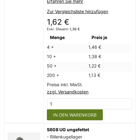
Erfahren Sie mehr
Zur Vergleichsliste hinzufügen
1,62 €
1,36 €
Menge
Preis je
4 +
1,46 €
10 +
1,38 €
50 +
1,22 €
200 +
1,13 €
Preise inkl. MwSt.
zzgl. Versandkosten
IN DEN WARENKORB
S608 UG ungefettet
- Rillenkugellager