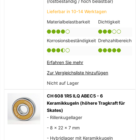
(rostbeständig / hoch belastbar)
Lieferbar in 10-14 Werktagen
Materialbelastbarkeit
Dichtigkeit
Korrosionsbeständigkeit
Drehzahlbereich
Erfahren Sie mehr
Zur Vergleichsliste hinzufügen
Nicht auf Lager
CH 608 1RS ILQ ABEC5 - 6
Keramikkugeln (höhere Tragkraft für
Skates)
- Rillenkugellager
- 8 x 22 x 7 mm
- Hybridlager mit Keramikkugeln