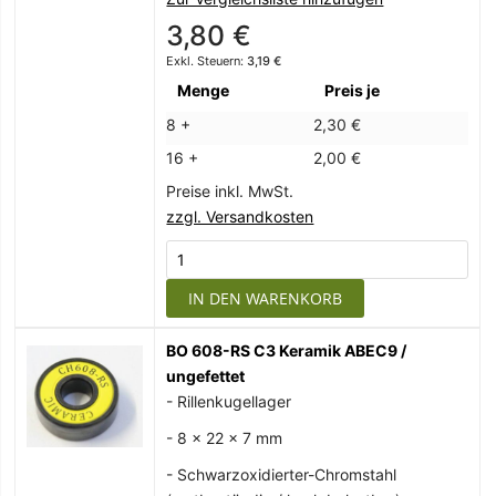
3,80 €
3,19 €
Menge
Preis je
8 +
2,30 €
16 +
2,00 €
Preise inkl. MwSt.
zzgl. Versandkosten
IN DEN WARENKORB
BO 608-RS C3 Keramik ABEC9 /
ungefettet
- Rillenkugellager
- 8 x 22 x 7 mm
- Schwarzoxidierter-Chromstahl