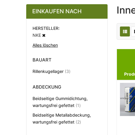
Inn
EINKAUFEN NACH
HERSTELLER
NKE
Alles löschen
BAUART
Artikel
Rillenkugellager
3
Prod
ABDECKUNG
Beidseitige Gummidichtung,
Artikel
wartungsfrei gefettet
1
Beidseitige Metallabdeckung,
Artikel
wartungsfrei gefettet
2