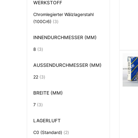
WERKSTOFF
Chromlegierter Wälzlagerstahl
Artikel
(100Cr6)
3
INNENDURCHMESSER (MM)
Artikel
8
3
AUSSENDURCHMESSER (MM)
Artikel
22
3
BREITE (MM)
Artikel
7
3
LAGERLUFT
Artikel
C0 (Standard)
2