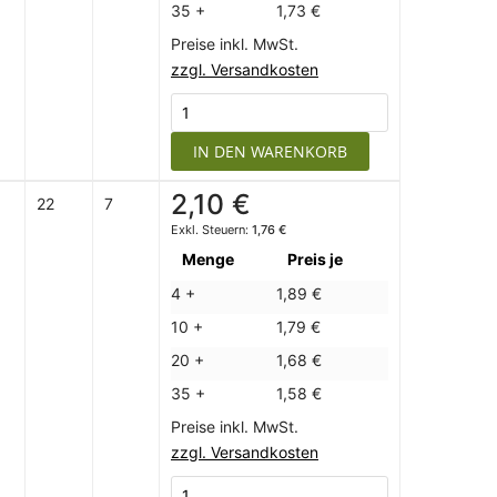
35 +
1,73 €
Preise inkl. MwSt.
zzgl. Versandkosten
IN DEN WARENKORB
2,10 €
22
7
1,76 €
Menge
Preis je
4 +
1,89 €
10 +
1,79 €
20 +
1,68 €
35 +
1,58 €
Preise inkl. MwSt.
zzgl. Versandkosten