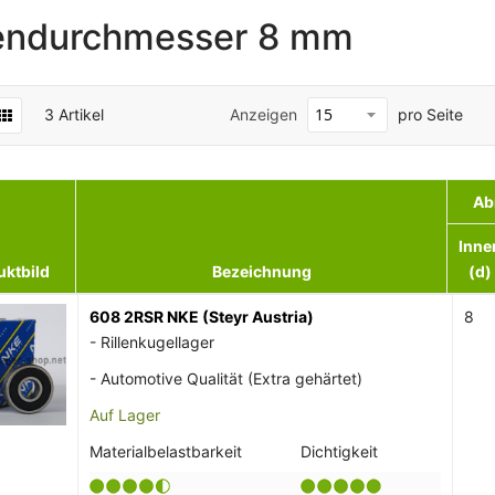
endurchmesser 8 mm
3
Artikel
Anzeigen
pro Seite
Ab
Inne
uktbild
Bezeichnung
(d)
608 2RSR NKE (Steyr Austria)
8
- Rillenkugellager
- Automotive Qualität (Extra gehärtet)
Auf Lager
Materialbelastbarkeit
Dichtigkeit