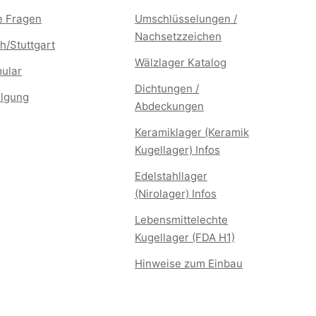
te Fragen
Umschlüsselungen /
Nachsetzzeichen
h/Stuttgart
Wälzlager Katalog
mular
Dichtungen /
lgung
Abdeckungen
Keramiklager (Keramik
Kugellager) Infos
Edelstahllager
(Nirolager) Infos
Lebensmittelechte
Kugellager (FDA H1)
Hinweise zum Einbau