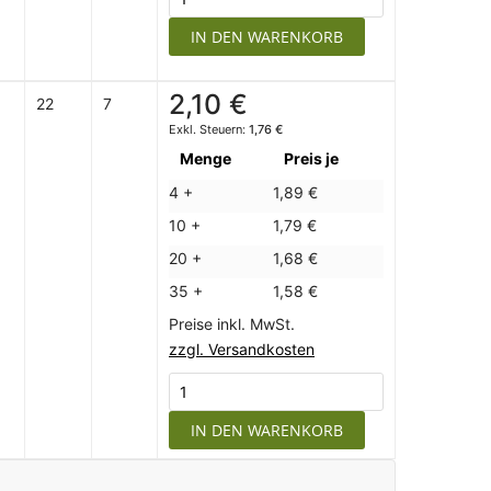
IN DEN WARENKORB
2,10 €
22
7
1,76 €
Menge
Preis je
4 +
1,89 €
10 +
1,79 €
20 +
1,68 €
35 +
1,58 €
Preise inkl. MwSt.
zzgl. Versandkosten
IN DEN WARENKORB