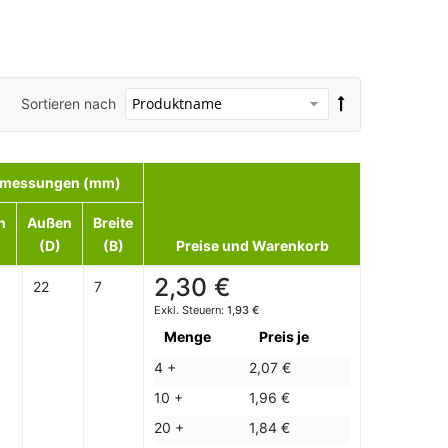
Sortieren nach
messungen (mm)
n
Außen
Breite
(D)
(B)
Preise und Warenkorb
2,30 €
22
7
1,93 €
Menge
Preis je
4 +
2,07 €
10 +
1,96 €
20 +
1,84 €