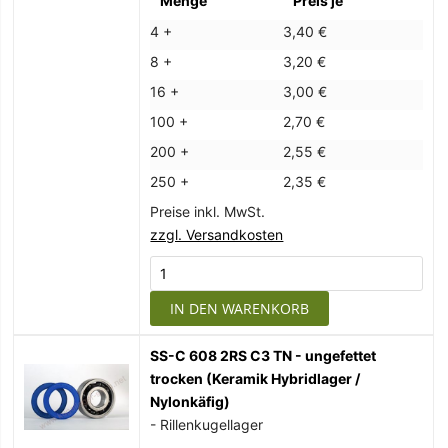
Menge
Preis je
4 +
3,40 €
8 +
3,20 €
16 +
3,00 €
100 +
2,70 €
200 +
2,55 €
250 +
2,35 €
Preise inkl. MwSt.
zzgl. Versandkosten
IN DEN WARENKORB
SS-C 608 2RS C3 TN - ungefettet
trocken (Keramik Hybridlager /
Nylonkäfig)
- Rillenkugellager