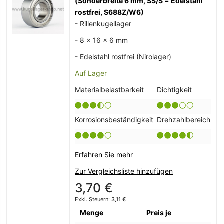
(Sonderbreite 6 mm, SS/S = Edelstahl
rostfrei, S688Z/W6)
- Rillenkugellager
- 8 x 16 x 6 mm
- Edelstahl rostfrei (Nirolager)
Auf Lager
Materialbelastbarkeit
Dichtigkeit
Korrosionsbeständigkeit
Drehzahlbereich
Erfahren Sie mehr
Zur Vergleichsliste hinzufügen
3,70 €
3,11 €
Menge
Preis je