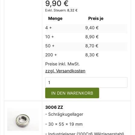
9,90 €
8,32 €
Menge
Preis je
4 +
9,40 €
10 +
8,90 €
50 +
8,70 €
200 +
8,30 €
Preise inkl. MwSt.
zzgl. Versandkosten
IN DEN WARENKORB
3006 ZZ
- Schrägkugellager
- 30 x 55 x 19 mm
- Industrielager (100Cr6 Wälzlagerstahl)