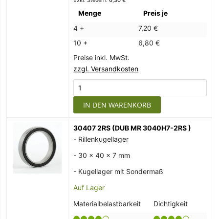
6,30 €
Menge
Preis je
4 +
7,20 €
10 +
6,80 €
Preise inkl. MwSt.
zzgl. Versandkosten
IN DEN WARENKORB
30407 2RS (DUB MR 3040H7-2RS )
- Rillenkugellager
- 30 x 40 x 7 mm
- Kugellager mit Sondermaß
Auf Lager
Materialbelastbarkeit
Dichtigkeit