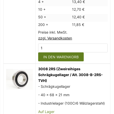
4 +
13,40 €
10 +
12,70 €
50 +
12,40 €
200 +
11,85 €
Preise inkl. MwSt.
zzgl. Versandkosten
IN DEN WARENKORB
3008 2RS (Zweireihiges
Schrägkugellager / Alt. 3008-B-2RS-
TVH)
- Schrägkugellager
- 40 x 68 x 21 mm
- Industrielager (100Cr6 Wälzlagerstahl)
Auf Lager