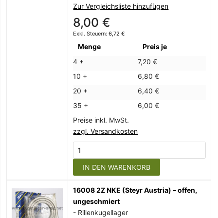
Zur Vergleichsliste hinzufügen
8,00 €
6,72 €
Menge
Preis je
4 +
7,20 €
10 +
6,80 €
20 +
6,40 €
35 +
6,00 €
Preise inkl. MwSt.
zzgl. Versandkosten
IN DEN WARENKORB
16008 2Z NKE (Steyr Austria) – offen,
ungeschmiert
- Rillenkugellager