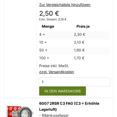
Zur Vergleichsliste hinzufügen
2,50 €
2,10 €
Menge
Preis je
4 +
2,30 €
10 +
2,10 €
50 +
1,90 €
100 +
1,70 €
Preise inkl. MwSt.
zzgl. Versandkosten
IN DEN WARENKORB
6007 2RSR C3 FAG (C3 = Erhöhte
Lagerluft)
- Rillenkugellager