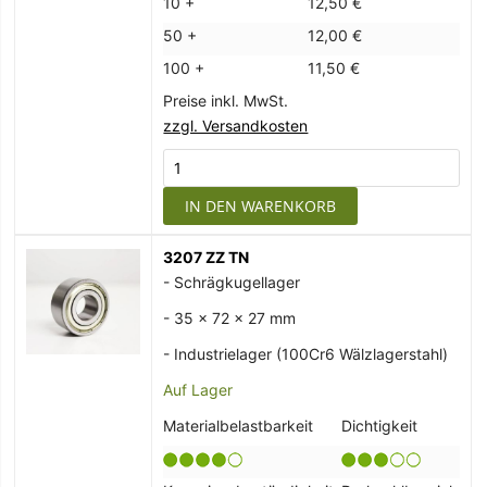
10 +
12,50 €
50 +
12,00 €
100 +
11,50 €
Preise inkl. MwSt.
zzgl. Versandkosten
IN DEN WARENKORB
3207 ZZ TN
- Schrägkugellager
- 35 x 72 x 27 mm
- Industrielager (100Cr6 Wälzlagerstahl)
Auf Lager
Materialbelastbarkeit
Dichtigkeit