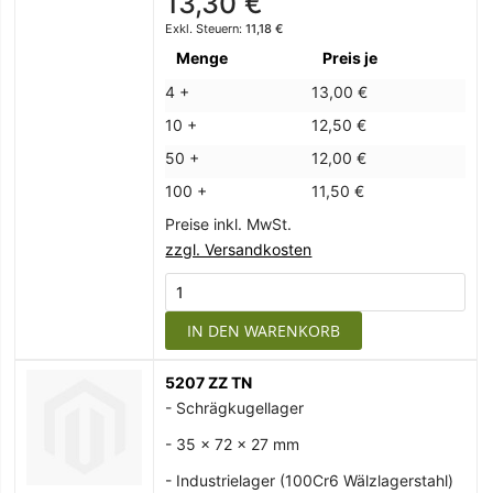
13,30 €
11,18 €
Menge
Preis je
4 +
13,00 €
10 +
12,50 €
50 +
12,00 €
100 +
11,50 €
Preise inkl. MwSt.
zzgl. Versandkosten
IN DEN WARENKORB
5207 ZZ TN
- Schrägkugellager
- 35 x 72 x 27 mm
- Industrielager (100Cr6 Wälzlagerstahl)