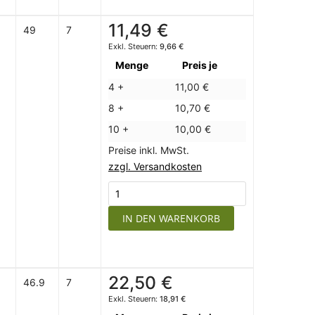
11,49 €
49
7
9,66 €
Menge
Preis je
4 +
11,00 €
8 +
10,70 €
10 +
10,00 €
Preise inkl. MwSt.
zzgl. Versandkosten
IN DEN WARENKORB
22,50 €
46.9
7
18,91 €