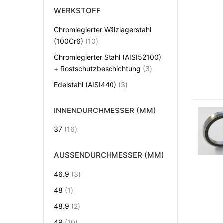
WERKSTOFF
Chromlegierter Wälzlagerstahl
Artikel
(100Cr6)
10
Chromlegierter Stahl (AISI52100)
Artikel
+ Rostschutzbeschichtung
3
Artikel
Edelstahl (AISI440)
3
INNENDURCHMESSER (MM)
Artikel
37
16
AUSSENDURCHMESSER (MM)
Artikel
46.9
3
Artikel
48
1
Artikel
48.9
2
Artikel
49
10