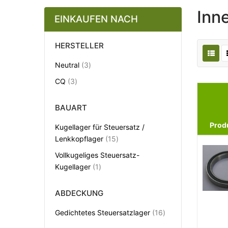
Inn
EINKAUFEN NACH
HERSTELLER
Artikel
Neutral
3
Artikel
CQ
3
BAUART
Prod
Kugellager für Steuersatz /
Artikel
Lenkkopflager
15
Vollkugeliges Steuersatz-
Artikel
Kugellager
1
ABDECKUNG
Artikel
Gedichtetes Steuersatzlager
16