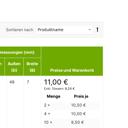
Sortieren nach
messungen (mm)
n
Außen
Breite
(D)
(B)
Preise und Warenkorb
11,00 €
48
7
9,24 €
Menge
Preis je
2 +
10,50 €
4 +
10,00 €
10 +
9,50 €