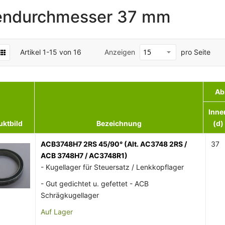
endurchmesser 37 mm
Artikel
1
-
15
von
16
Anzeigen
pro Seite
Ab
Inne
uktbild
Bezeichnung
(d)
ACB3748H7 2RS 45/90° (Alt. AC3748 2RS /
37
ACB 3748H7 / AC3748R1)
- Kugellager für Steuersatz / Lenkkopflager
- Gut gedichtet u. gefettet - ACB
Schrägkugellager
Auf Lager