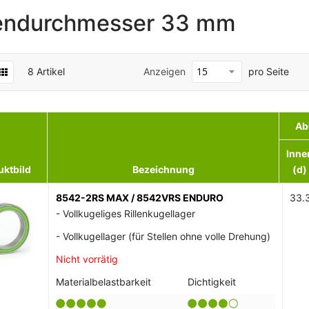
endurchmesser 33 mm
8
Artikel
Anzeigen
pro Seite
Ab
Inne
uktbild
Bezeichnung
(d)
8542-2RS MAX / 8542VRS ENDURO
33.
- Vollkugeliges Rillenkugellager
- Vollkugellager (für Stellen ohne volle Drehung)
Nicht vorrätig
Materialbelastbarkeit
Dichtigkeit