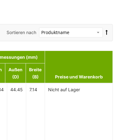
Sortieren nach
messungen (mm)
n
Außen
Breite
(D)
(B)
Preise und Warenkorb
34
44.45
7.14
Nicht auf Lager