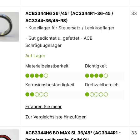
ACB3344H6 36°/45° (AC3344R1-36-45 /
33
AC3344-36/45-RS)
- Kugellager für Steuersatz / Lenkkopflager
- Gut gedichtet u. gefettet - ACB
Schrägkugellager
Auf Lager
Materialbelastbarkeit
Dichtigkeit
Korrosionsbeständigkeit
Drehzahlbereich
Erfahren Sie mehr
Zur Vergleichsliste hinzufügen
ACB3344H6 BO MAX SL 36/45° (AC3344R1 -
33
Brüniert, vollkugelig, Solid Oil