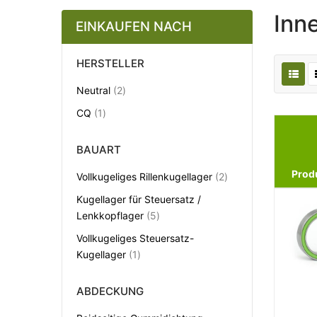
Inn
EINKAUFEN NACH
HERSTELLER
Artikel
Neutral
2
Artikel
CQ
1
BAUART
Prod
Artikel
Vollkugeliges Rillenkugellager
2
Kugellager für Steuersatz /
Artikel
Lenkkopflager
5
Vollkugeliges Steuersatz-
Artikel
Kugellager
1
ABDECKUNG