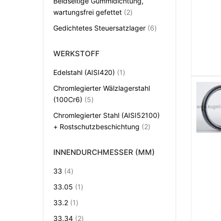
Beidseitige Gummidichtung,
Artikel
wartungsfrei gefettet
2
Artikel
Gedichtetes Steuersatzlager
6
WERKSTOFF
Artikel
Edelstahl (AISI420)
1
Chromlegierter Wälzlagerstahl
Artikel
(100Cr6)
5
Chromlegierter Stahl (AISI52100)
Artikel
+ Rostschutzbeschichtung
2
INNENDURCHMESSER (MM)
Artikel
33
4
Artikel
33.05
1
Artikel
33.2
1
Artikel
33.34
2