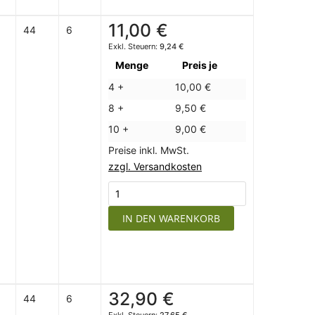
11,00 €
44
6
9,24 €
Menge
Preis je
4 +
10,00 €
8 +
9,50 €
10 +
9,00 €
Preise inkl. MwSt.
zzgl. Versandkosten
IN DEN WARENKORB
32,90 €
44
6
27,65 €